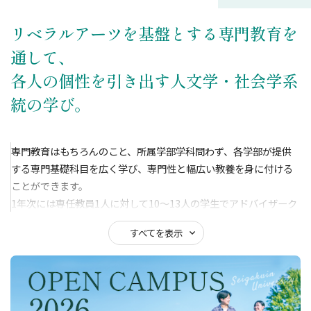
リベラルアーツを基盤とする専門教育を
通して、
各人の個性を引き出す人文学・社会学系
統の学び。
専門教育はもちろんのこと、所属学部学科問わず、各学部が提供
する専門基礎科目を広く学び、専門性と幅広い教養を身に付ける
ことができます。
1年次には専任教員1人に対して10〜13人の学生でアドバイザーク
ラスが構成され、手厚くサポート。また1学年500名程度、授業も
すべてを表示
8割が50人以下のクラスで、教員と学生、学生同士が少人数制なら
ではのフレンドリーな雰囲気の中で学びを深めています。その良
さは専門教育を行うゼミや演習、実習にも引き継がれ、卒業後も
盛んに交流が行われています。