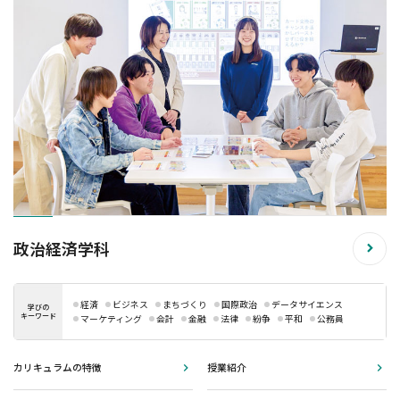
政治経済学科
経済
ビジネス
まちづくり
国際政治
データサイエンス
学びの
キーワード
マーケティング
会計
金融
法律
紛争
平和
公務員
カリキュラムの特徴
授業紹介