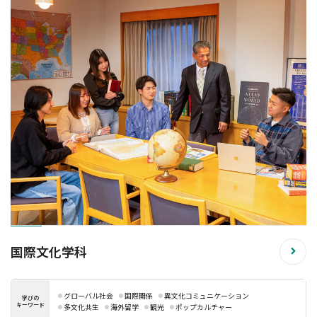
国際文化学科
グローバル社会
国際関係
異文化コミュニケーション
学びの
キーワード
多文化共生
海外留学
観光
ポップカルチャー