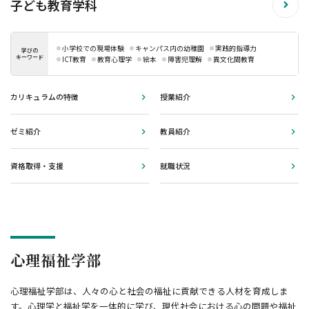
子ども教育学科
小学校での現場体験
キャンパス内の幼稚園
実践的指導力
学びの
キーワード
ICT教育
教育心理学
絵本
障害児理解
異文化間教育
カリキュラムの特徴
授業紹介
ゼミ紹介
教員紹介
資格取得・支援
就職状況
心理福祉学部
心理福祉学部は、人々の心と社会の福祉に貢献できる人材を育成しま
す。心理学と福祉学を一体的に学び、現代社会における心の問題や福祉