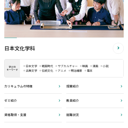
日本文化学科
日本文学
戦国時代
サブカルチャー
映画
漫画
小説
学びの
キーワード
古典文学
伝統文化
アニメ
明治維新
幕末
カリキュラムの特徴
授業紹介
ゼミ紹介
教員紹介
資格取得・支援
就職状況