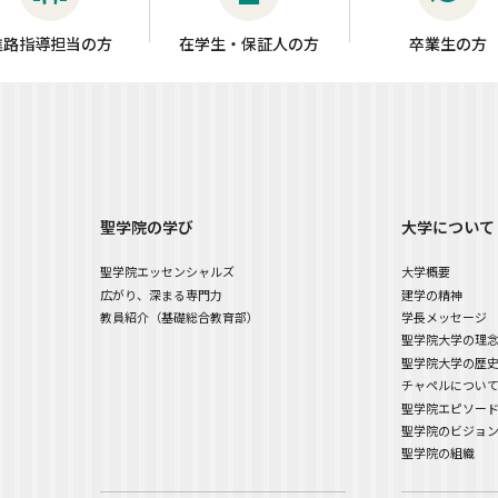
進路指導担当の方
在学生・保証人の方
卒業生の方
聖学院の学び
大学について
聖学院エッセンシャルズ
大学概要
広がり、深まる専門力
建学の精神
教員紹介（基礎総合教育部）
学長メッセージ
聖学院大学の理
聖学院大学の歴
チャペルについ
聖学院エピソー
聖学院のビジョンと
聖学院の組織