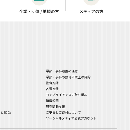
企業・団体 / 地域の方
メディアの方
学部・学科設置の理念
学部・学科の教育研究上の目的
教育方針
念
各種方針
史
コンプライアンスの取り組み
て
情報公開
ド
研究活動支援
SDGs
ご支援とご寄付について
ソーシャルメディア公式アカウント