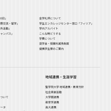
65日」
全学礼拝について
国際交流・留学」
学生エンカレッジセンター窓口「フィリア」
課外活動」
学内アルバイト
キャンパス」
こんな時どうする
学費について
奨学金・授業料減免制度
提携学生寮のご案内
地域連携・生涯学習
聖学院大学 地域連携・教育方針
社会貢献活動
について
大学間連携
産官学連携
データ
高大連携