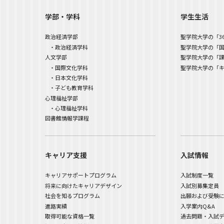
学部・学科
学生生活
政治経済学部
聖学院大学の「3
・政治経済学科
聖学院大学の「
人文学部
聖学院大学の「
・国際文化学科
聖学院大学の「
・日本文化学科
・子ども教育学科
心理福祉学部
・心理福祉学科
図書館情報学課程
キャリア支援
入試情報
キャリアサポートプログラム
入試制度一覧
将来に向けたキャリアデザイン
入試別募集定員
社会を知るプログラム
出願および受験
進路実績
入学案内Q&A
取得可能な資格一覧
過去問題・入試