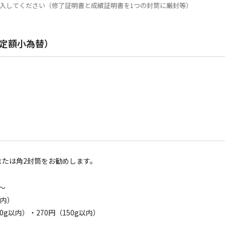
記入してください（修了証明書と成績証明書を1つの封筒に厳封等）
便定額小為替）
または角2封筒をお勧めします。
〜
以内）
0g以内）・270円（150g以内）