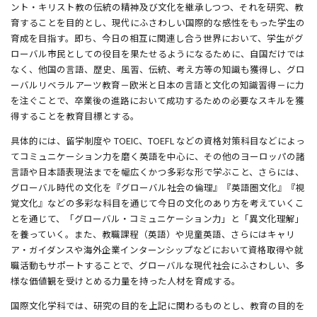
ント・キリスト教の伝統の精神及び文化を継承しつつ、それを研究、教
育することを目的とし、現代にふさわしい国際的な感性をもった学生の
育成を目指す。即ち、今日の相互に関連し合う世界において、学生がグ
ローバル市民としての役目を果たせるようになるために、自国だけでは
なく、他国の言語、歴史、風習、伝統、考え方等の知識も獲得し、グロ
ーバルリベラルアーツ教育－欧米と日本の言語と文化の知識習得－に力
を注ぐことで、卒業後の進路において成功するための必要なスキルを獲
得することを教育目標とする。
具体的には、留学制度や TOEIC、TOEFL などの資格対策科目などによっ
てコミュニケーション力を磨く英語を中心に、その他のヨーロッパの諸
言語や日本語表現法までを幅広くかつ多彩な形で学ぶこと、さらには、
グローバル時代の文化を『グローバル社会の倫理』『英語圏文化』『視
覚文化』などの多彩な科目を通じて今日の文化のあり方を考えていくこ
とを通じて、「グローバル・コミュニケーション力」と「異文化理解」
を養っていく。また、教職課程（英語）や児童英語、さらにはキャリ
ア・ガイダンスや海外企業インターンシップなどにおいて資格取得や就
職活動もサポートすることで、グローバルな現代社会にふさわしい、多
様な価値観を受けとめる力量を持った人材を育成する。
国際文化学科では、研究の目的を上記に関わるものとし、教育の目的を