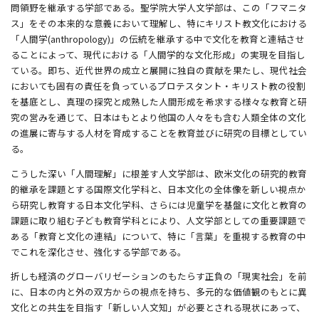
問領野を継承する学部である。聖学院大学人文学部は、この「フマニタ
ス」をその本来的な意義において理解し、特にキリスト教文化における
「人間学(anthropology)」の伝統を継承する中で文化を教育と連結させ
ることによって、現代における「人間学的な文化形成」の実現を目指し
ている。即ち、近代世界の成立と展開に独自の貢献を果たし、現代社会
においても固有の責任を負っているプロテスタント・キリスト教の役割
を基底とし、真理の探究と成熟した人間形成を希求する様々な教育と研
究の営みを通じて、日本はもとより他国の人々をも含む人類全体の文化
の進展に寄与する人材を育成することを教育並びに研究の目標としてい
る。
こうした深い「人間理解」に根差す人文学部は、欧米文化の研究的教育
的継承を課題とする国際文化学科と、日本文化の全体像を新しい視点か
ら研究し教育する日本文化学科、さらには児童学を基盤に文化と教育の
課題に取り組む子ども教育学科とにより、人文学部としての重要課題で
ある「教育と文化の連結」について、特に「言葉」を重視する教育の中
でこれを深化させ、強化する学部である。
折しも経済のグローバリゼーションのもたらす正負の「現実社会」を前
に、日本の内と外の双方からの視点を持ち、多元的な価値観のもとに異
文化との共生を目指す「新しい人文知」が必要とされる現状にあって、