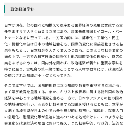
政治経済学科
日本は現在、他の国々と相携えて秩序ある世界経済の発展に貢献する責
任をますます大きく背負う立場にあり、欧米先進諸国とイコール・パー
トナーとなるに至っている。一方国内的には、都市化・工業化・民主
化・情報化の波は日本の地域社会をも、国際的変化に直接連動させる結
果をもたらし、日本社会を大きく変えつつある。このような社会変動の
渦の中で、一方での科学技術の国際化と他方国際関係の理解や、協応の
実をあげるためには、国内外を問わず、政治経済が新たに重要な意味を
持つに至り、実社会の第一線で働こうとする人材の教育には、政治経済
の統合された知識が不可欠となってきた。
そこで本学科では、国際的視野に立つ知識や教養を重視する立場から、
まず語学教育を重視する。また、キリスト教世界に属する諸外国の政治
経済を中心とする地域研究を進める一方で、日本やアジアその他の国々
の地域研究を行い、両者を比較考量する知識を授けるとともに、本学が
立地する埼玉県が日本の中でも最も典型的に都市化、高齢化、就業人口
の急増化、階層変化等が急速に進みつつある地域だけに、このような社
会変動を政治経済の局面において捉え、また社会学的、行政的、法的な