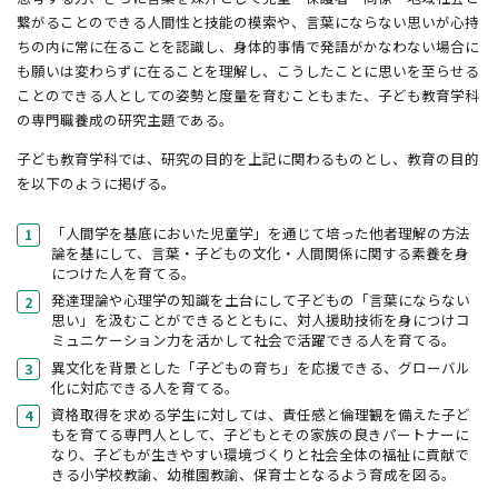
繋がることのできる人間性と技能の模索や、言葉にならない思いが心持
ちの内に常に在ることを認識し、身体的事情で発語がかなわない場合に
も願いは変わらずに在ることを理解し、こうしたことに思いを至らせる
ことのできる人としての姿勢と度量を育むこともまた、子ども教育学科
の専門職養成の研究主題である。
子ども教育学科では、研究の目的を上記に関わるものとし、教育の目的
を以下のように掲げる。
「人間学を基底においた児童学」を通じて培った他者理解の方法
論を基にして、言葉・子どもの文化・人間関係に関する素養を身
につけた人を育てる。
発達理論や心理学の知識を土台にして子どもの「言葉にならない
思い」を汲むことができるとともに、対人援助技術を身につけコ
ミュニケーション力を活かして社会で活躍できる人を育てる。
異文化を背景とした「子どもの育ち」を応援できる、グローバル
化に対応できる人を育てる。
資格取得を求める学生に対しては、責任感と倫理観を備えた子ど
もを育てる専門人として、子どもとその家族の良きパートナーに
なり、子どもが生きやすい環境づくりと社会全体の福祉に貢献で
きる小学校教諭、幼稚園教諭、保育士となるよう育成を図る。