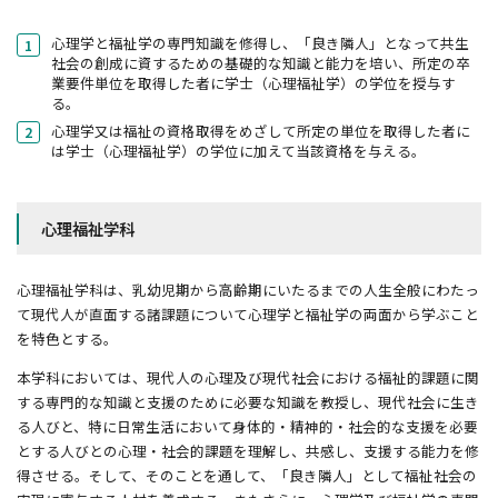
心理学と福祉学の専門知識を修得し、「良き隣人」となって共生
社会の創成に資するための基礎的な知識と能力を培い、所定の卒
業要件単位を取得した者に学士（心理福祉学）の学位を授与す
る。
心理学又は福祉の資格取得をめざして所定の単位を取得した者に
は学士（心理福祉学）の学位に加えて当該資格を与える。
心理福祉学科
心理福祉学科は、乳幼児期から高齢期にいたるまでの人生全般にわたっ
て現代人が直面する諸課題について心理学と福祉学の両面から学ぶこと
を特色とする。
本学科においては、現代人の心理及び現代社会における福祉的課題に関
する専門的な知識と支援のために必要な知識を教授し、現代社会に生き
る人びと、特に日常生活において身体的・精神的・社会的な支援を必要
とする人びとの心理・社会的課題を理解し、共感し、支援する能力を修
得させる。そして、そのことを通して、「良き隣人」として福祉社会の