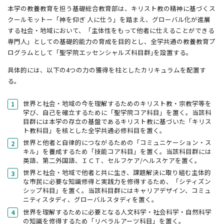
本学の教養教育を担う基礎総合教育部は、キリスト教の精神に基づくス
クールモットー「神を仰ぎ 人に仕う」を踏まえ、グローバル化が進展
する社会・地域において、「主体性をもって他者に仕えることができる
専門人」としての基礎的能力の育成を目的とし、全学共通の教養教育プ
ログラムとして「聖学院エッセンシャルズ科目群｣を設置する。
具体的には、以下の4つの力の獲得を柱としたカリキュラムを配置す
る。
世界と社会・地域の今を理解するためのキリスト教・宗教学等を
学び、自己を確立するために「聖学院コア科目」を置く。当該科
目群には本学の存立の基盤であるキリスト教に基づいた「キリス
ト教科目」を核とした全学共通必修科目を置く。
世界と他者と自律的につながるための「コミュニケーション・ス
キル」を養成するため「技能コア科目」を置く。当該科目群には
英語、第二外国語、ＩＣＴ、セルフケア/ヘルスケアを置く。
世界と社会・地域で他者と共に生き、課題解決に取り組む主体的
な市民に必要な知識修得と実践力を修得するため、「シティズン
シップ科目」を置く。当該科目群にはキャリアデザイン、コミュ
ニティスタディ、グローバルスタディを置く。
世界を理解するために必要となる人文科学・社会科学・自然科学
の知識を修得するため「リベラルアーツ科目」を置く。