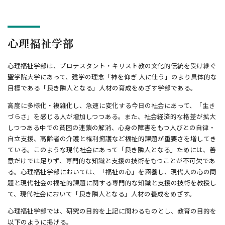
心理福祉学部
心理福祉学部は、プロテスタント・キリスト教の文化的伝統を受け継ぐ
聖学院大学にあって、建学の理念「神を仰ぎ 人に仕う」のより具体的な
目標である「良き隣人となる」人材の育成をめざす学部である。
高度に多様化・複雑化し、急速に変化する今日の社会にあって、「生き
づらさ」を感じる人が増加しつつある。また、社会経済的な格差が拡大
しつつある中での貧困の連鎖の解消、心身の障害をもつ人びとの自律・
自立支援、高齢者の介護と権利擁護など福祉的課題が重要さを増してき
ている。このような現代社会にあって「良き隣人となる」ためには、善
意だけでは足りず、専門的な知識と支援の技術をもつことが不可欠であ
る。心理福祉学部においては、「福祉の心」を涵養し、現代人の心の問
題と現代社会の福祉的課題に関する専門的な知識と支援の技術を教授し
て、現代社会において「良き隣人となる」人材の養成をめざす。
心理福祉学部では、研究の目的を上記に関わるものとし、教育の目的を
以下のように掲げる。