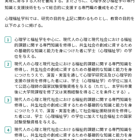
実現に寄与する人材を養成する。またさらに、心理学及び福祉学の専門
知識と支援技術をもって総合的に支援する専門職の養成をめざす。
心理福祉学科では、研究の目的を上記に関わるものとし、教育の目的を
以下のように掲げる。
心理学と福祉学を中心に、現代人の心理と現代社会における福祉
的課題に関する専門知識を修得し、共生社会の創成に資するため
の基礎的な知識と能力を身につけた者に学士（心理福祉学）の学
位を与える。
現代人の心理と現代社会における福祉的課題に関する専門知識を
修得し、共生社会の創成に資するための基礎的な知識と能力を身
につけたうえで、演習・実習を通して心理学研究法及び心理学的
支援の技術を修得した者には、学士（心理福祉学）の学位に加え
て公認心理師の国家試験受験資格を与える（ただし、本学科卒業
後に大学院課程を修了又は実務経験を得ることを条件とする）。
現代人の心理と現代社会における福祉的課題に関する専門知識を
修得し、共生社会の創成に資するための基礎的な知識と能力を身
につけたうえで、演習・実習を通して社会福祉援助技術を修得し
た者には、学士（心理福祉学）の学位に加えて社会福祉士の国家
試験受験資格を与える。
現代人の心理と現代社会における福祉的課題に関する専門知識を
修得し、共生社会の創成に資するための基礎的な知識と能力を身