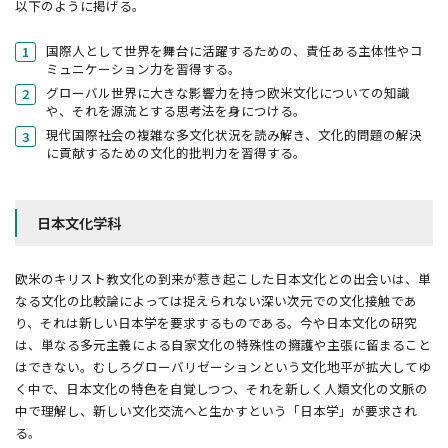
以下のように掲げる。
国際人として世界を舞台に活躍するための、責任ある主体性やコ
ミュニケーション力を習得する。
グローバル世界に大きな影響力を持つ欧米文化についての知識
や、それを源流とする思考法を身につける。
現代国際社会の複雑な多文化状況を読み解き、文化的問題の解決
に貢献するための文化的批判力を習得する。
日本文化学科
欧米のキリスト教文化の到来が惹き起こした日本文化との出会いは、単
なる文化の比較論によっては捉えられない深い次元での文化接触であ
り、それは新しい日本学を要求するものである。今や日本文化の研究
は、単なる多元主義による自家文化の特殊性の擁護や主張に留まること
はできない。むしろグローバリゼーションという文化地平が拡大してゆ
く中で、日本文化の特色を自覚しつつ、それを新しく人類文化の文脈の
中で理解し、新しい文化交流へと生かすという「日本学」が要求され
る。