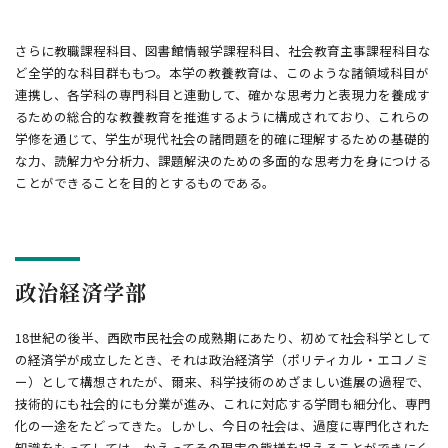
さらに教職課程科目、図書館情報学課程科目、社会教育主事課程科目な
ど全学的な科目群ももつ。本学の教養教育は、このような諸領域科目が
連携し、各学科の専門科目と連動して、確かな思考力と表現力を養成す
るための総合的な教養教育を推進するように構成されており、これらの
学修を通じて、学生が現代社会の諸問題を的確に理解するための基礎的
な力、読解力や分析力、課題解決のための多面的な思考力を身につける
ことができることを目的とするものである。
政治経済学部
18世紀の後半、西欧市民社会の成熟期にあたり、初めて社会科学として
の経済学が成立したとき、それは政治経済学（ポリティカル・エコノミ
ー）として構想されたが、爾来、科学技術のめざましい進展の過程で、
技術的にも社会的にも分業が進み、これに対応する学問も細分化、専門
化の一途をたどってきた。しかし、今日の社会は、過度に専門化された
知識をもってしては、かえってその現実の態様を捉えることができにく