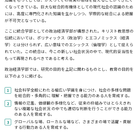
くなってきている。巨大な総合的有機体としての現代社会の認識のため
には、高度に専門化された知識を生かしつつ、学際的な総合による把握
が不可欠となっている。
ここに統合学部としての政治経済学部が構想された。キリスト教思想の
伝統においては、ポリティックス（政治学）とエコノミックス（経済
学）とは分けられず、広い意味でのエシックス（倫理学）として捉えら
れていた。この統合は、今この新しい社会状況の中で、現代的妥当性を
もって再現されるべきであると考える。
政治経済学部では、研究の目的を上記に関わるものとし、教育の目的を
以下のように掲げる。
社会科学全般にわたる幅広い学識を身につけ、社会の多様な問題
を総合的・多角的に 理解・把握できる能力のある人を育成する。
情報の氾濫、価値観の多様化など、従来の枠組みではとらえきれ
ない複雑な社会状況 の中でも適切な判断を行うことができる能力
のある人を育成する。
グローバルな場、ローカルな場など、さまざまの場で活躍・貢献
する行動力ある人を育成する。