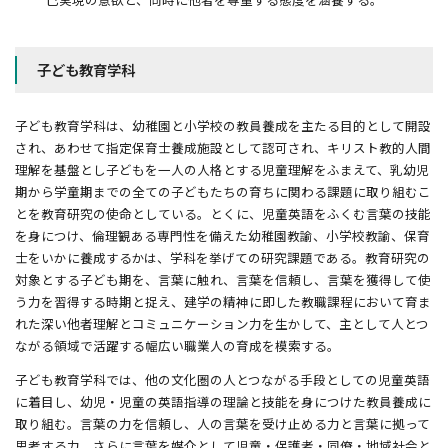
子ども教育学科
子ども教育学科は、幼稚園と小学校の教員養成を主たる目的として開設
され、あわせて指定保育士養成施設として認可され、キリスト教的人間
理解を基盤とし子どもを一人の人格とする児童理解をふまえて、乳幼児
期から学童期までの全ての子どもたちの育ちに関わる課題に取り組むこ
とを教育研究の使命としている。とくに、児童英語をふくむ言葉の技能
を身につけ、倫理観ある専門性を備えた幼稚園教諭、小学校教諭、保育
士をいかに養成するかは、学科を挙げての研究課題である。教育研究の
対象とする子ども期を、言葉に触れ、言葉を信頼し、言葉を獲得して使
う力を習得する時期と捉え、建学の精神に即した教職課程において育ま
れた深い他者理解とコミュニケーション力を生かして、主として人とつ
ながる領域で活躍する幅広い職業人の育成を模索する。
子ども教育学科では、他の文化圏の人とつながる手段としての児童英語
に着目し、幼児・児童の英語指導の理論と技能を身につけた教員養成に
取り組む。言葉の力を信頼し、人の言葉を受け止める力と言葉に拠って
思考する力、さらに言葉を媒介として児童・保護者・同僚・地域社会と