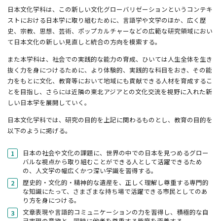
日本文化学科は、この新しい文化グローバリゼーションというコンテキ
ストにおける日本学に取り組むために、言語学や文学のほか、広く歴
史、宗教、思想、芸術、ポップカルチャーなどの広範な研究領域におい
て日本文化の新しい見直しと統合の方向を模索する。
また本学科は、社会での実践的な能力の育成、ひいては人生全体を生き
抜く力を身につけるために、より体験的、実践的な科目をおき、その能
力をもとに文化、教育等において地域にも貢献できる人材を育成するこ
とを目指し、さらには近隣の東北アジアとの文化交流を視野に入れた新
しい日本学を展開していく。
日本文化学科では、研究の目的を上記に関わるものとし、教育の目的を
以下のように掲げる。
日本の社会や文化の課題に、世界の中での日本を見つめるグロー
バルな視点から取り組むことができる人として活躍できるため
の、人文学の幅広くかつ深い学識を習得する。
歴史的・文化的・精神的な遺産を、正しく理解し尊重する専門的
な知識にたって、さまざまな持ち場で活躍できる市民としてのあ
り方を身につける。
文章表現や言語的コミュニケーションの力を習得し、積極的な自
己実現の意欲と、同時に他者を尊重する態度を涵養する。