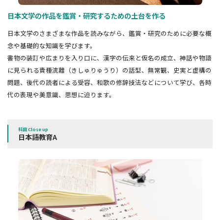
日本文学の作品を鑑賞・研究するための土台を作る
日本文学のさまざまな作品を読みながら、鑑賞・研究のために必要な概
念や基礎的な知識を学びます。
書物の装訂や広まりを入り口に、漢字の伝来と仮名の成立、神話や物語
に見られる貴種流離（きしゅりゅうり）の話型、無常観、史実と虚構の
問題、後代の読者による受容、和歌の修辞技法などについて学び、各時
代の表現や美意識、思想に迫ります。
科目 Close up
日本語教育A