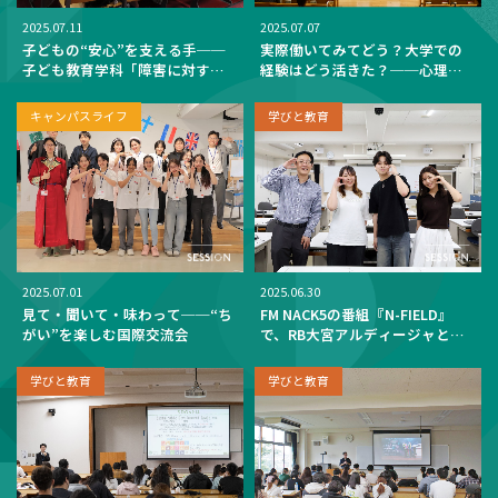
2025.07.11
2025.07.07
子どもの“安心”を支える手──
実際働いてみてどう？大学での
子ども教育学科「障害に対する
経験はどう活きた？──心理福
見方と支援の在り方―自立活動
祉学科「卒業生から学ぶ社会福
について―」
祉士・精神保健福祉士のリア
キャンパスライフ
学びと教育
ル」を開催
2025.07.01
2025.06.30
見て・聞いて・味わって──“ち
FM NACK5の番組『N-FIELD』
がい”を楽しむ国際交流会
で、RB大宮アルディージャとの
連携授業における取り組みを紹
介しました
学びと教育
学びと教育