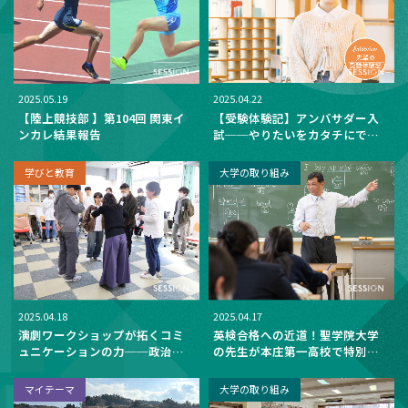
2025.05.19
2025.04.22
【陸上競技部 】第104回 関東イ
【受験体験記】アンバサダー入
ンカレ結果報告
試──やりたいをカタチにでき
る！
学びと教育
大学の取り組み
2025.04.18
2025.04.17
演劇ワークショップが拓くコミ
英検合格への近道！聖学院大学
ュニケーションの力──政治経
の先生が本庄第一高校で特別講
済学科【組織行動論2・3年合同
座を開催──効率的＆楽しく学
ゼミ】
べる聖学院の英語教育
マイテーマ
大学の取り組み