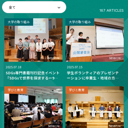
167 ARTICLES
大学の取り組み
大学の取り組み
2025.07.18
2025.07.15
SDGs専門書籍刊行記念イベント
学生ボランティアのプレゼンテ
『SDGsで世界を探求するー9つ
ーションに卒業生・地域の方が
のテーマから学ぶ』を実施
応える―ボランティア・まちづ
くり活動助成事業
学びと教育
学びと教育