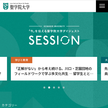
学びと教育
大
「正解がない」から考え続ける。川口・芝園団地の
先
？
フィールドワークで学ぶ多文化共生 ― 留学生ととも
員
に、社会のリアルに向き合う ―
カテゴリー