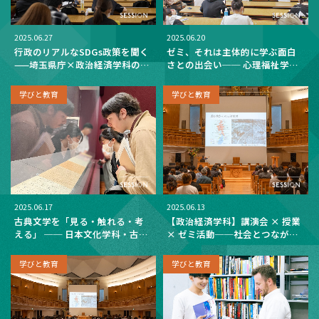
2025.06.27
2025.06.20
行政のリアルなSDGs政策を聞く
ゼミ、それは主体的に学ぶ面白
——埼玉県庁×政治経済学科の
さとの出会い── 心理福祉学科
実践授業
【ゼミ説明会】
学びと教育
学びと教育
2025.06.17
2025.06.13
古典文学を「見る・触れる・考
【政治経済学科】講演会 × 授業
える」 ── 日本文化学科・古典
× ゼミ活動──社会とつながる
文学ゼミが博物館見学・神田古
学びがここにある
書街ツアーを実施
学びと教育
学びと教育