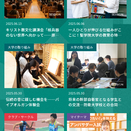
2025.06.13
2025.06.06
キリスト教文化講演会「核兵器
一人ひとりが伸びる仕組みがこ
のない世界へ向かって──原爆
こに！聖学院大学の教育の特長
投下からノーベル賞まで～そし
とは？
てこれから～」
大学の取り組み
大学の取り組み
2025.05.30
2025.05.30
伝統の音に親しむ機会を──パ
将来の幹部自衛官となる学生と
イプオルガン体験会
の交流―防衛大学校との合同ワ
ークショップ
クラブ・サークル
マイテーマ