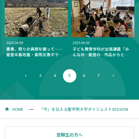
2025.04.09
2025.04.09
農業、祭りの再開を願って──
子ども教育学科が出張講義「み
能登半島地震・豪雨災害ボラン
んなの…能登の…作品からとど
ティアを通して
くもの」を実施──荒川区立尾
久西小学校で図画工作・鑑賞の
授業を行いました。
3
4
5
6
7
HOME
「今」を伝える聖学院大学ダイジェストSESSION
受験生の方へ