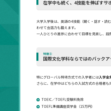
在学中も続く、4技能を伸ばすサ
大学入学後は、英語の4技能（聞く・話す・読む
わせて会話力も鍛えます。
一人ひとりの進捗に合わせて目標を見直し、段
特徴③
国際文化学科ならではのバックア
特にグローバル特待方式での入学者には
入学金
さらに、在学中はどちらの入試方式の合格者も
TOEIC／TOEFL受験料免除
TOEFL準備講座奨学金（15万円）