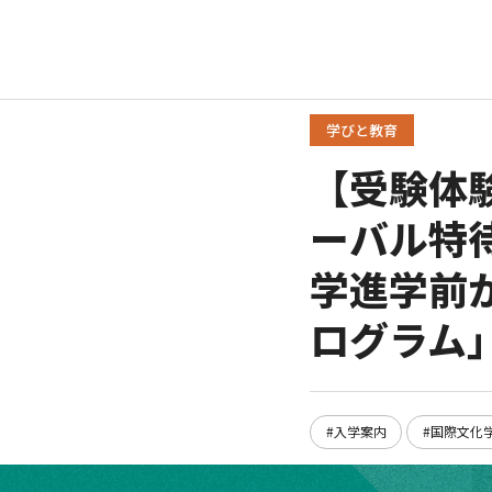
学びと教育
【受験体
ーバル特
学進学前
ログラム
#入学案内
#国際文化