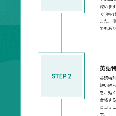
深めま
で“学内
また、
でもあり
英語
STEP 2
英語特
短い限
を、短
合格す
とコミ
す。