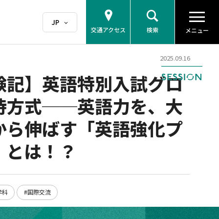
交通アクセス
検索
メニュー
2025.09.16
験記】英語特別入試グロ
待方式──英語力を、大
から伸ばす「英語強化プ
」とは！？
学科
#国際交流