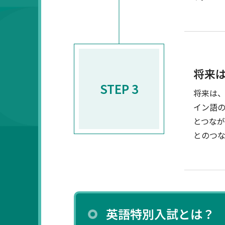
将来
STEP 3
将来は
イン語
とつな
とのつ
英語特別入試とは？