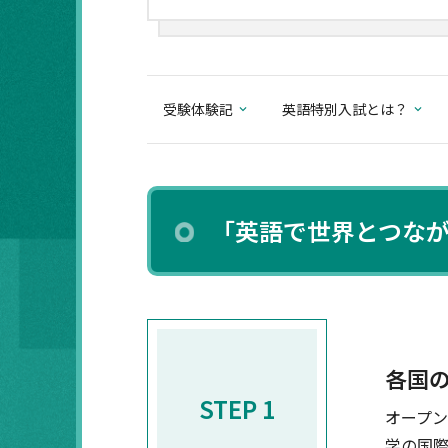
受験体験記
英語特別入試とは？
「英語で世界とつな
各国
STEP 1
オープ
学の国