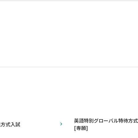
英語特別グローバル特待方式
義方式入試
[専願]