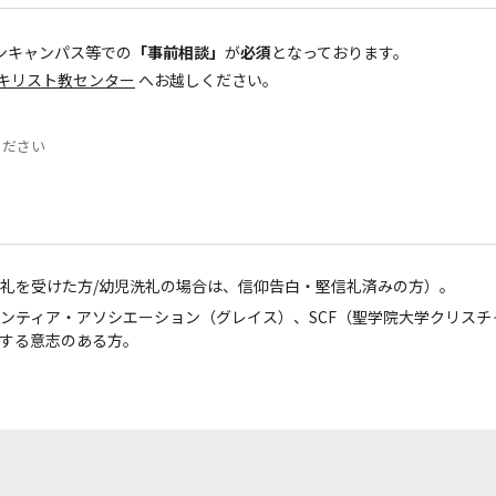
プンキャンパス等での
「事前相談」
が
必須
となっております。
キリスト教センター
へお越しください。
）
ください
礼を受けた方/幼児洗礼の場合は、信仰告白・堅信礼済みの方）。
ンティア・アソシエーション（グレイス）、SCF（聖学院大学クリス
動する意志のある方。
。