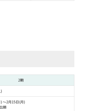
2期
)
) ～2月15日(月)
出願