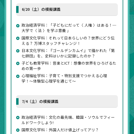
6/20（土）の模擬講義
政治経済学科：「子どもにだって〈 人権 〉はある！─
大学で〈 法 〉を学ぶ意義 」
国際文化学科：それって日本らしいの？世界にどう伝
える？ 万博スタッフチャレンジ！
日本文化学科：『ゴールデンカムイ』で描かれた「第
七師団」を、史料はいかに記録したのか？
子ども教育学科：音楽とICT：想像の世界をひろげるた
めの第一歩
心理福祉学科：子育て・特別支援でつかえる心理
学！〜体験型心理学を通じて〜
7/4（土）の模擬講義
政治経済学科：文化の最先端、韓国・ソウルでフィー
ルドワークしよう!
国際文化学科：外国人だけ値上げってアリ？