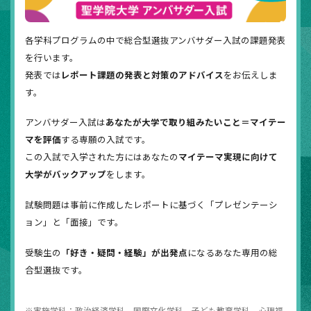
各学科プログラムの中で総合型選抜アンバサダー入試の課題発表
を行います。
発表では
レポート課題の発表と対策のアドバイス
をお伝えしま
す。
アンバサダー入試は
あなたが大学で取り組みたいこと＝マイテー
マを評価
する専願の入試です。
この入試で入学された方にはあなたの
マイテーマ実現に向けて
大学がバックアップ
をします。
試験問題は事前に作成したレポートに基づく「プレゼンテーシ
ョン」と「面接」です。
受験生の
「好き・疑問・経験」が出発点
になるあなた専用の総
合型選抜です。
実施学科：政治経済学科、国際文化学科、子ども教育学科、心理福