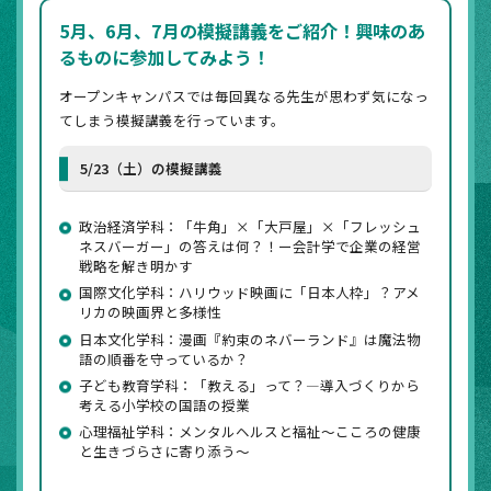
5月、6月、7月の模擬講義をご紹介！興味のあ
るものに参加してみよう！
オープンキャンパスでは毎回異なる先生が思わず気になっ
てしまう模擬講義を行っています。
5/23（土）の模擬講義
政治経済学科：「牛角」×「大戸屋」×「フレッシュ
ネスバーガー」の答えは何？！ー会計学で企業の経営
戦略を解き明かす
国際文化学科：ハリウッド映画に「日本人枠」？アメ
リカの映画界と多様性
日本文化学科：漫画『約束のネバーランド』は魔法物
語の順番を守っているか？
子ども教育学科：「教える」って？―導入づくりから
考える小学校の国語の授業
心理福祉学科：メンタルヘルスと福祉～こころの健康
と生きづらさに寄り添う～