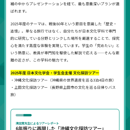
補の中からプレゼンテーションを経て、最も意義深いプランが選
ばれます。
2025年度のテーマは、戦後80年という節目を意識した「歴史・
追憶」。単なる旅行ではなく、自分たちが日本文化学科で専門
的に研究している分野とリンクした場所を厳選することで、探究
心を満たす高度な体験を実現しています。学生の「究めたい」と
いう熱意に、教員が専門知を駆使した解説で応える——そんな距
離の近さが、この学科の魅力です。
2025年度 日本文化学会・学生会主催 文化探訪ツアー
・沖縄文化探訪ツアー（沖縄県の世界遺産を巡る3泊4日の旅）
・上田文化探訪ツアー（長野県上田市の文化を巡る日帰りバス
旅）
濱田寛先生によるツアーレポート
6年振りに再開した「沖縄文化探訪ツアー」