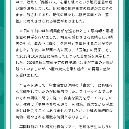
中で、敢えて「路線バス」を乗り継ぐという地元密着の短
い旅を満喫しました。昭和期の観光事業の痕跡がまだその
ままに残されてあり、現代の華々しい観光事業との「落
差」に考えさせられる場面がありました。
28日の午前中は沖縄県南部を巡る旅として恩納岬と斎場
御嶽の見学を行いました。初夏を感じさせる素晴らしい晴
天のもと、海の中に輝く「久高島」を遥拝することができ
ました。午後には那覇市内に戻り、「玉陵」の見学、そし
て2019年10月31日に焼失してしまった首里城を見学しま
した。2026年秋に完成予定の首里城にはまだ工事の足場が
残っていましたが、5度の焼失を乗り越えての再建に感銘
を受けました。
全日程を通して、学生諸君は沖縄の「食文化」にも様々
な挑戦をしていたのが印象的でした。フリータイムではそ
れぞれの興味・関心に従って自由な観光を行っていました
が、教員は「壺屋やちむん通り」を散策、残念ながら学生
達とは出会うことはありませんでしたが、沖縄の伝統的な
焼物に癒やされる素敵な時間となりました。
再開以前の「沖縄文化探訪ツアー」を知る学生はもうい