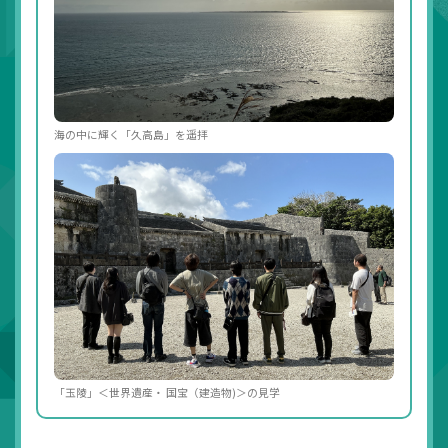
海の中に輝く「久高島」を遥拝
「玉陵」＜世界遺産・ 国宝（建造物)＞の見学