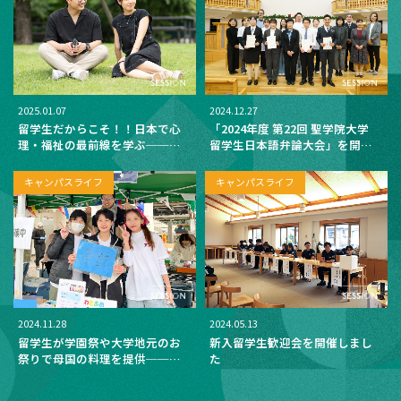
2025.01.07
2024.12.27
留学生だからこそ！！日本で心
「2024年度 第22回 聖学院大学
理・福祉の最前線を学ぶ──心
留学生日本語弁論大会」を開催
理福祉学科外国人留学生インタ
しました
ビュー
キャンパスライフ
キャンパスライフ
2024.11.28
2024.05.13
留学生が学園祭や大学地元のお
新入留学生歓迎会を開催しまし
祭りで母国の料理を提供──留
た
学生の地域貢献活動