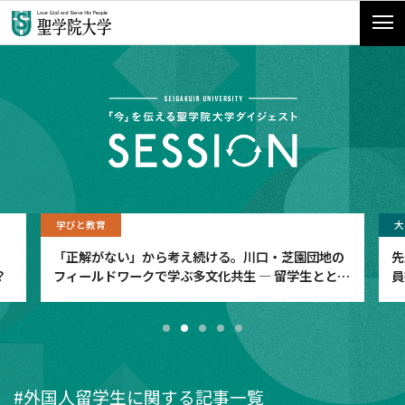
学びと教育
大
「正解がない」から考え続ける。川口・芝園団地の
先
？
フィールドワークで学ぶ多文化共生 ― 留学生ととも
員
に、社会のリアルに向き合う ―
#外国人留学生に関する記事一覧