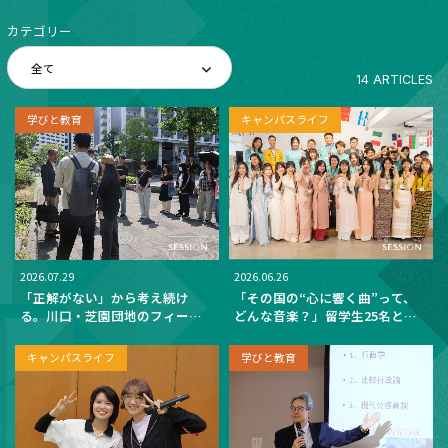
カテゴリー
14 ARTICLES
学びと教育
キャンパスライフ
2026.07.29
2026.06.26
「正解がない」から考え続け
「その国の“心に響く曲”って、
る。川口・芝園団地のフィール
どんな音楽？」留学生25名と楽
ドワークで学ぶ多文化共生 ― 留
しむ国際交流会 ──世界のお菓
学生とともに、社会のリアルに
子を片手に、5か国の音楽を聴き
キャンパスライフ
学びと教育
向き合う ―
比べた90分