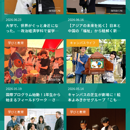
2026.06.23
2026.06.16
大学で、世界がぐっと身近にな
【アジアの未来を拓く】日本と
った。―政治経済学科で留学生
中国の「福祉」から紐解く新時
と交流する新入生ワークショッ
代。心理福祉学部特別講演会レ
プを開催―
ポート
学びと教育
キャンパスライフ
2026.05.19
2026.05.14
国際プログラム始動！1年生から
キャンパスの芝生が劇場に！絵
始まるフィールドワーク ―さい
本よみきかせグループ「こもれ
たま国際友好フェアで広がる多
び」が仕掛ける、紙芝居を通じ
文化理解―
た多文化共生
学びと教育
学びと教育