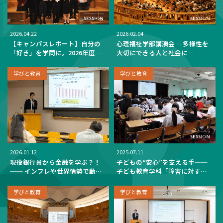
2026.04.22
2026.02.04
【キャンパスレポート】自分の
心理福祉学部講演会 ―多様性を
「好き」を学問に。2026年度ア
大切にできる人と社会に―
センブリアワーがスタート！
（学長講話、成績優秀者表彰）
学びと教育
学びと教育
2026.01.12
2025.07.11
現役銀行員から金融を学ぶ？！
子どもの“安心”を支える手──
── インフレや世界情勢で動く
子ども教育学科「障害に対する
「お金のしくみ」を知る政治経
見方と支援の在り方―自立活動
済学科の講座
について―」
学びと教育
学びと教育