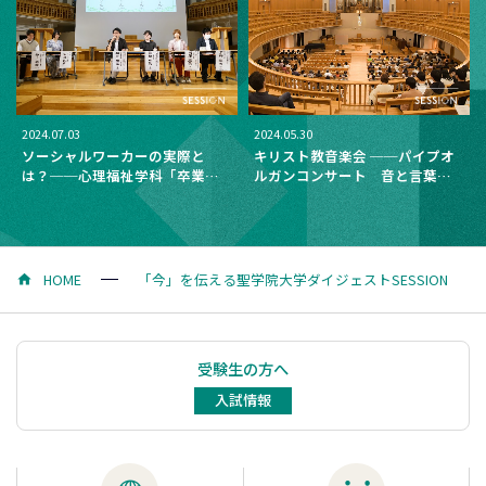
2024.07.03
2024.05.30
ソーシャルワーカーの実際と
キリスト教音楽会 ──パイプオ
は？──心理福祉学科「卒業生
ルガンコンサート 音と言葉
から学ぶ社会福祉士・精神保健
伝えるオルガン
福祉士のリアル」を開催
HOME
「今」を伝える聖学院大学ダイジェストSESSION
受験生の方へ
入試情報