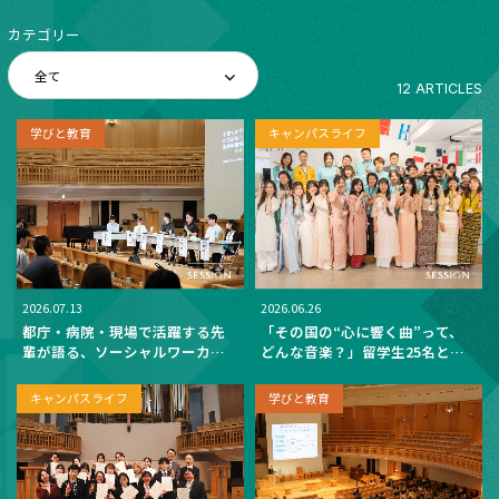
カテゴリー
12 ARTICLES
学びと教育
キャンパスライフ
2026.07.13
2026.06.26
都庁・病院・現場で活躍する先
「その国の“心に響く曲”って、
輩が語る、ソーシャルワーカー
どんな音楽？」留学生25名と楽
という生き方──卒業生から学
しむ国際交流会 ──世界のお菓
ぶ社会福祉士・精神保健福祉士
子を片手に、5か国の音楽を聴き
キャンパスライフ
学びと教育
のリアル
比べた90分