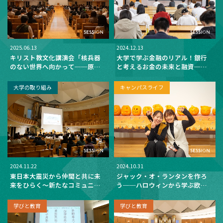
2025.06.13
2024.12.13
キリスト教文化講演会「核兵器
大学で学ぶ金融のリアル！銀行
のない世界へ向かって──原爆
と考えるお金の未来と融資──
投下からノーベル賞まで～そし
埼玉りそな銀行による金融教育
てこれから～」
を実施
大学の取り組み
キャンパスライフ
2024.11.22
2024.10.31
東日本大震災から仲間と共に未
ジャック・オ・ランタンを作ろ
来をひらく～新たなコミュニテ
う──ハロウィンから学ぶ欧米
ィづくりへの挑戦～
文化の不思議
学びと教育
学びと教育