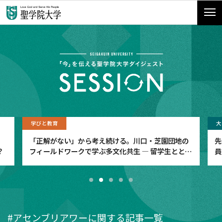
学びと教育
大
「正解がない」から考え続ける。川口・芝園団地の
先
？
フィールドワークで学ぶ多文化共生 ― 留学生ととも
員
に、社会のリアルに向き合う ―
#アセンブリアワーに関する記事一覧