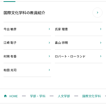
国際文化学科の教員紹介
今出 敏彦
氏家 理恵
江崎 聡子
畠山 宗明
村岡 有香
ロバート・ローランド
和田 光司
HOME
学部・学科
人文学部
国際文化学科