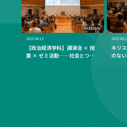
2025.06.13
2025.06.
【政治経済学科】講演会 × 授
キリス
業 × ゼミ活動──社会とつな
のない
がる学びがここにある
投下か
てこれ