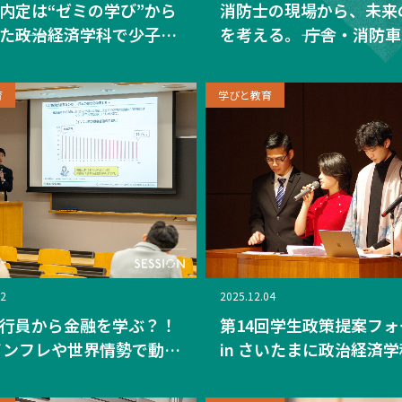
内定は“ゼミの学び”から
消防士の現場から、未来
た――政治経済学科で少子高
を考える。―― 庁舎・消防
地域課題を学んだ4年間
放水体験で広がるキャリ
務員合格につながるまで
能性
育
学びと教育
12
2025.12.04
行員から金融を学ぶ？！
第14回学生政策提案フ
インフレや世界情勢で動く
in さいたまに政治経済
のしくみ」を知る政治経
ゼミの学生が参加！―留
の講座
中心とした多文化共生の