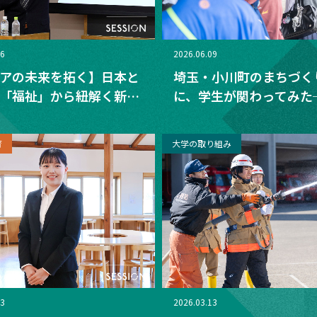
16
2026.06.09
アの未来を拓く】日本と
埼玉・小川町のまちづく
「福祉」から紐解く新時
に、学生が関わってみた
理福祉学部特別講演会レ
治経済学科、「若者未来
第1回参加レポート
育
大学の取り組み
23
2026.03.13