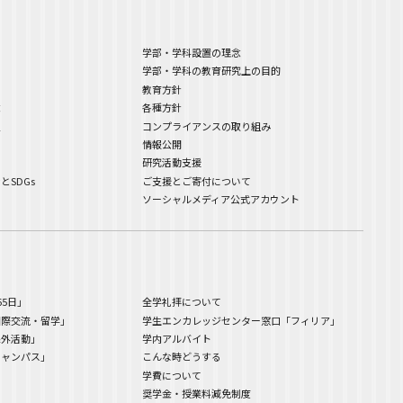
学部・学科設置の理念
学部・学科の教育研究上の目的
教育方針
念
各種方針
史
コンプライアンスの取り組み
て
情報公開
ド
研究活動支援
SDGs
ご支援とご寄付について
ソーシャルメディア公式アカウント
65日」
全学礼拝について
国際交流・留学」
学生エンカレッジセンター窓口「フィリア」
課外活動」
学内アルバイト
キャンパス」
こんな時どうする
学費について
奨学金・授業料減免制度