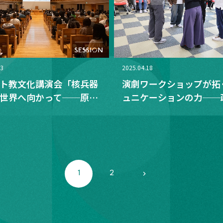
13
2025.04.18
ト教文化講演会「核兵器
演劇ワークショップが拓
世界へ向かって──原爆
ュニケーションの力──
らノーベル賞まで～そし
済学科【組織行動論2・
から～」
ゼミ】
1
2