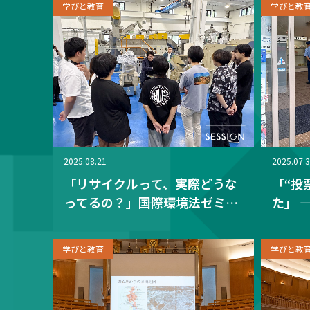
学びと教育
学びと教
2025.08.21
2025.07.
「リサイクルって、実際どうな
「“投
ってるの？」――国際環境法ゼミが
た」 
工場で見た“プラごみの行方”
会人と
学びと教育
学びと教