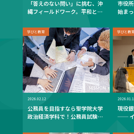
「答えのない問い」に挑む、沖
市役所
縄フィールドワーク。平和と共
始まっ
生を肌で感じる4日間
齢化・
が、公
学びと教育
学びと教
2026.02.12
2026.01.
公務員を目指すなら聖学院大学
現役銀
政治経済学科で！公務員試験対
── 
策プログラム
「お金
済学科