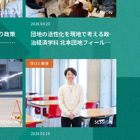
2026.04.20
り政策
団地の活性化を現地で考える――政
──政
治経済学科 北本団地フィールド
会議」
スタディレポート
学びと教育
2026.02.18