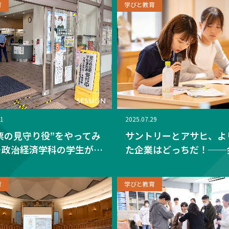
育
学びと教育
発信 ―
31
2025.07.29
票の見守り役”をやってみ
サントリーとアサヒ、よ
―政治経済学科の学生が立
た企業はどっちだ！──
して選挙の現場に参加！
ゼミで企業の持続可能性
ディベート大会を実施
育
学びと教育