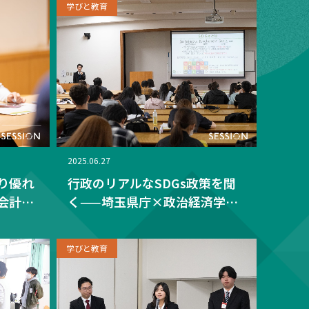
学びと教育
2025.06.27
り優れ
行政のリアルなSDGs政策を聞
会計学
く——埼玉県庁×政治経済学科
を争う
の実践授業
学びと教育