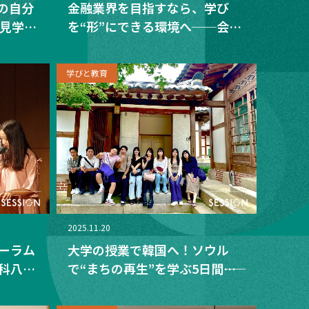
の自分
金融業界を目指すなら、学び
車見学・
を“形”にできる環境へ──会計
アの可
学ゼミから信用金庫内定へ 政治
経済学科での成長ストーリー
学びと教育
2025.11.20
ォーラム
大学の授業で韓国へ！ソウル
学科八木
で“まちの再生”を学ぶ5日間――政
学生を
治経済学科の海外フィールドワ
提案を
ーク