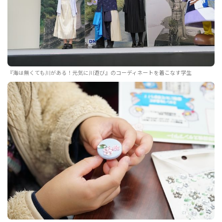
『海は無くても川がある！元気に川遊び』のコーディネートを着こなす学生